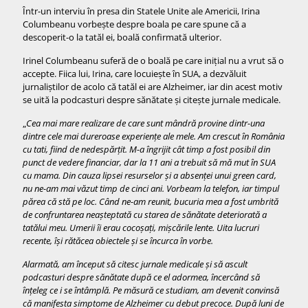
Într-un interviu în presa din Statele Unite ale Americii, Irina
Columbeanu vorbește despre boala pe care spune că a
descoperit-o la tatăl ei, boală confirmată ulterior.
Irinel Columbeanu suferă de o boală pe care inițial nu a vrut să o
accepte. Fiica lui, Irina, care locuiește în SUA, a dezvăluit
jurnaliștilor de acolo că tatăl ei are Alzheimer, iar din acest motiv
se uită la podcasturi despre sănătate și citește jurnale medicale.
„
Cea mai mare realizare de care sunt mândră provine dintr-una
dintre cele mai dureroase experiențe ale mele. Am crescut în România
cu tati, fiind de nedespărțit. M-a îngrijit cât timp a fost posibil din
punct de vedere financiar, dar la 11 ani a trebuit să mă mut în SUA
cu mama. Din cauza lipsei resurselor și a absenței unui green card,
nu ne-am mai văzut timp de cinci ani. Vorbeam la telefon, iar timpul
părea că stă pe loc. Când ne-am reunit, bucuria mea a fost umbrită
de confruntarea neașteptată cu starea de sănătate deteriorată a
tatălui meu. Umerii îi erau cocoșați, mișcările lente. Uita lucruri
recente, își rătăcea obiectele și se încurca în vorbe.
Alarmată, am început să citesc jurnale medicale și să ascult
podcasturi despre sănătate după ce el adormea, încercând să
înțeleg ce i se întâmplă. Pe măsură ce studiam, am devenit convinsă
că manifesta simptome de Alzheimer cu debut precoce. După luni de