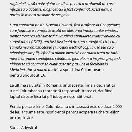
rugăminți ca să caute ajutor medical pentru o problemă pe care
refuza să o accepte, diagnosticul a fost confirmat. Acest lucru a
aprins în mine o pasiune de neegalat.
L-am contactat pe dr. Newton Howard, fost profesor la Georgetown,
care fondase o companie axată pe utilizarea implanturilor wireless
pentru tratarea Alzheimerului. Studiind stimularea transcraniană cu
curent direct (tDCS), am fost fascinată de cum curenții electrici pot
stimula neuroplasticitatea și încetini declinul cognitiv. Ideea că o
tehnologie simplă, ieftină și minim invazivă l-ar putea trata pe tatăl
meu și ar putea revoluționa sănătatea globală m-a inspirat profund.
Plănuiesc să continui să cultiv această pasiune în facultate la
Medicină, dar și mai departe
”, a spus Irina Columbeanu
pentru Shoutout LA.
La ultima sa vizită în România, anul acesta, Irina a declarat că
Irinel Columbeanu reprezintă responsabilitatea ei, dat fiind
faptul că este fiica lui și îl iubește necondiționat.
Pensia pe care Irinel Columbeanu o încasează este de doar 2.000
de lei, iar suma este insuficientă pentru acoperirea cheltuielilor
pe care le are.
Sursa: Adevărul